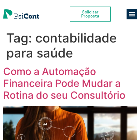
Solicitar
Proposta
Tag:
contabilidade
para saúde
Como a Automação
Financeira Pode Mudar a
Rotina do seu Consultório