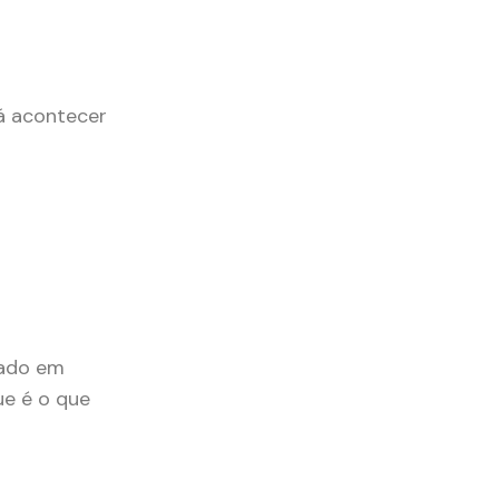
rá acontecer
rado em
ue é o que