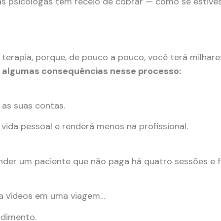
itas psicólogas têm receio de cobrar — como se estiv
erapia, porque, de pouco a pouco, você terá milhares
 algumas consequências nesse processo:
 as suas contas.
 vida pessoal e renderá menos na profissional.
atender um paciente que não paga há quatro sessões e 
sta vídeos em uma viagem…
ndimento.