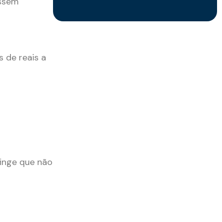
essem
 de reais a
finge que não