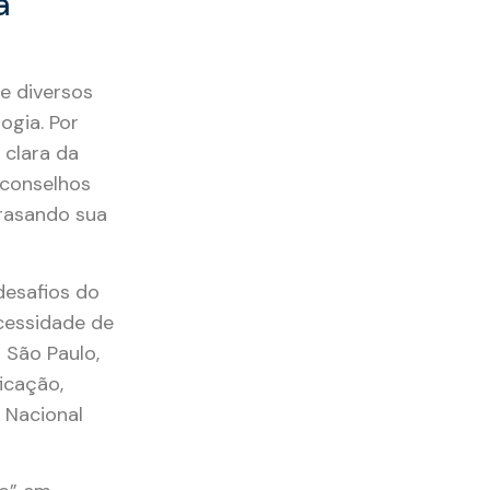
a
e diversos
ogia. Por
 clara da
 conselhos
trasando sua
desafios do
cessidade de
 São Paulo,
icação,
 Nacional