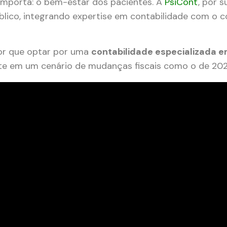
importa: o bem-estar dos pacientes. A
PsiCont
, por s
blico, integrando expertise em contabilidade com o 
por que optar por uma
contabilidade especializada 
te em um cenário de mudanças fiscais como o de 202