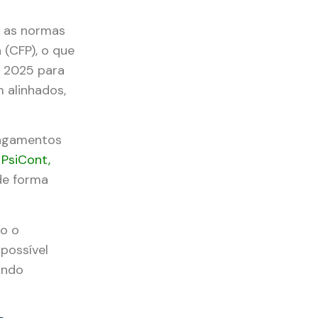
m as normas
 (CFP), o que
e 2025 para
 alinhados,
 pagamentos
A
PsiCont,
de forma
mo o
possível
ando