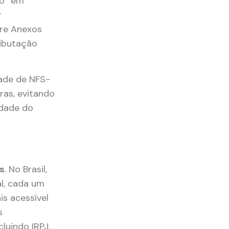
co” em
r
tre Anexos
ributação
dade de NFS-
ras, evitando
idade do
s
. No Brasil,
al, cada um
is acessível
s
luindo IRPJ,