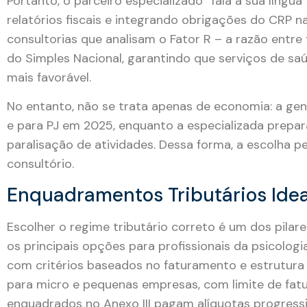
Portanto, o parceiro especializado “fala a sua lín
relatórios fiscais e integrando obrigações do CRP n
consultorias que analisam o Fator R – a razão entr
do Simples Nacional, garantindo que serviços de s
mais favorável.
No entanto, não se trata apenas de economia: a ge
e para PJ em 2025, enquanto a especializada prepara 
paralisação de atividades. Dessa forma, a escolha p
consultório.
Enquadramentos Tributários Idea
Escolher o regime tributário correto é um dos pila
os principais opções para profissionais da psicolog
com critérios baseados no faturamento e estrutura 
para micro e pequenas empresas, com limite de fat
enquadrados no Anexo III pagam alíquotas progressiv