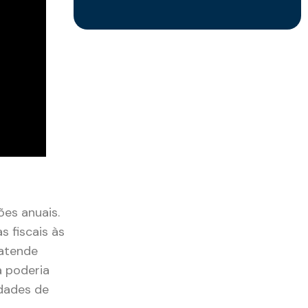
es anuais.
s fiscais às
 atende
a poderia
idades de