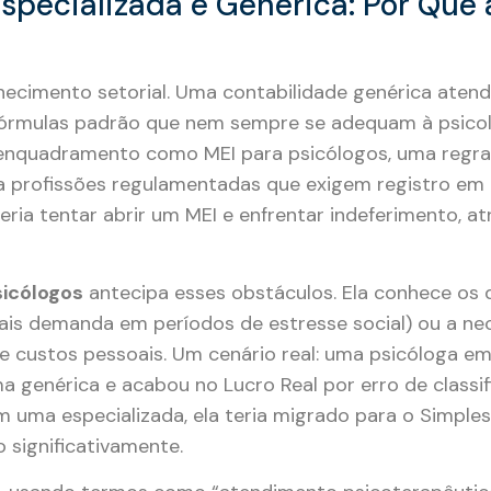
specializada e Genérica: Por Que 
nhecimento setorial. Uma contabilidade genérica atend
fórmulas padrão que nem sempre se adequam à psicol
e enquadramento como MEI para psicólogos, uma regra
 a profissões regulamentadas que exigem registro em
ria tentar abrir um MEI e enfrentar indeferimento, a
sicólogos
antecipa esses obstáculos. Ela conhece os 
is demanda em períodos de estresse social) ou a ne
e custos pessoais. Um cenário real: uma psicóloga em
 genérica e acabou no Lucro Real por erro de classif
m uma especializada, ela teria migrado para o Simples
o significativamente.