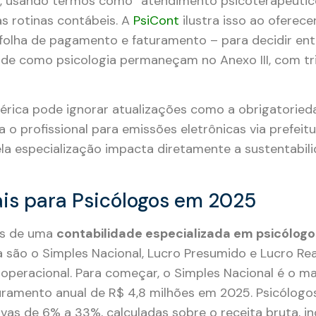
gua”, usando termos como “atendimento psicoterapêuti
as rotinas contábeis. A
PsiCont
ilustra isso ao oferece
e folha de pagamento e faturamento – para decidir en
aúde como psicologia permaneçam no Anexo III, com t
nérica pode ignorar atualizações como a obrigatorie
o profissional para emissões eletrônicas via prefeitu
ela especialização impacta diretamente a sustentabil
is para Psicólogos em 2025
res de uma
contabilidade especializada em psicólogo
ia são o Simples Nacional, Lucro Presumido e Lucro Re
operacional. Para começar, o Simples Nacional é o ma
uramento anual de R$ 4,8 milhões em 2025. Psicólogo
as de 6% a 33%, calculadas sobre o receita bruta, inc