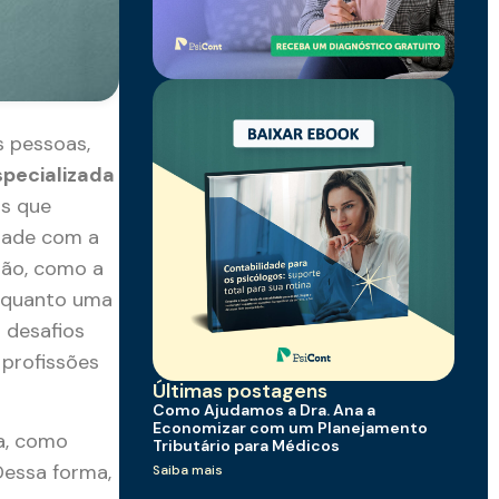
s pessoas,
specializada
os que
idade com a
são, como a
enquanto uma
 desafios
 profissões
Últimas postagens
Como Ajudamos a Dra. Ana a
Economizar com um Planejamento
ea, como
Tributário para Médicos
Dessa forma,
Saiba mais