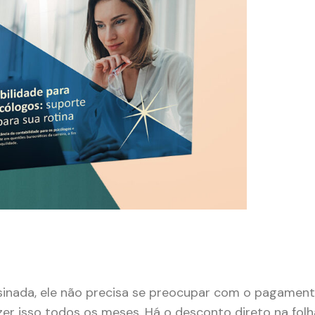
ssinada, ele não precisa se preocupar com o pagamen
er isso todos os meses. Há o desconto direto na folh