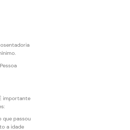
posentadoria
mínimo.
 Pessoa
 É importante
s:
 o que passou
to a idade