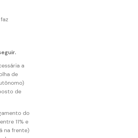
 faz
eguir.
cessária a
olha de
Autônomo)
mposto de
agamento do
entre 11% e
á na frente)