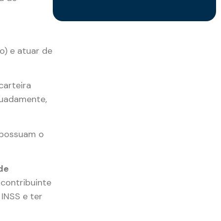
o) e atuar de
carteira
quadamente,
 possuam o
de
 contribuinte
 INSS e ter