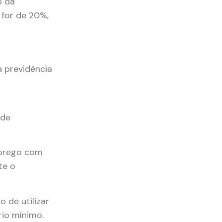
o da
 for de 20%,
 previdência
 de
mprego com
te o
 de utilizar
rio mínimo.