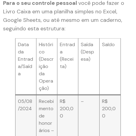
Para o seu controle pessoal
você pode fazer o
Livro Caixa em uma planilha simples no Excel,
Google Sheets, ou até mesmo em um caderno,
seguindo esta estrutura:
Data
Históri
Entrad
Saída
Saldo
da
co
a
(Desp
Entrad
(Descr
(Recei
esa)
a/Saíd
ição
ta)
a
da
Opera
ção)
05/08
Recebi
R$
–
R$
/2024
mento
200,0
200,0
de
0
0
honor
ários –