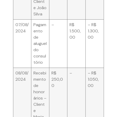
Client
e João
Silva
07/08/
Pagam
–
R$
– R$
2024
ento
1.500,
1.300,
de
00
00
aluguel
do
consul
tório
08/08/
Recebi
R$
–
– R$
2024
mento
250,0
1.050,
de
0
00
honor
ários –
Client
e
Maria