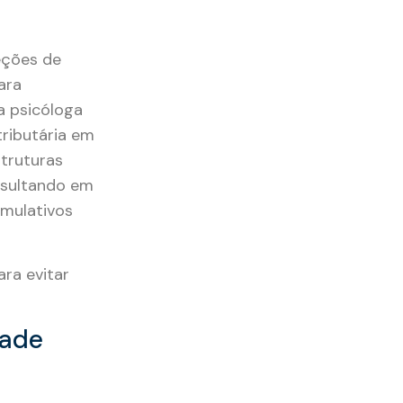
jeções de
ara
a psicóloga
tributária em
struturas
esultando em
umulativos
ara evitar
dade