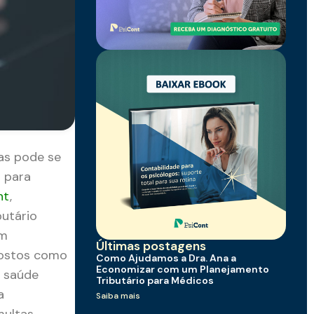
ças pode se
l para
nt
,
utário
em
Últimas postagens
postos como
Como Ajudamos a Dra. Ana a
Economizar com um Planejamento
e saúde
Tributário para Médicos
a
Saiba mais