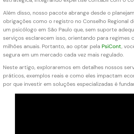
estratégica, integrando expertise contábil com o co
Além disso, nosso pacote abrange desde o planejamen
obrigações como o registro no Conselho Regional de 
um psicólogo em São Paulo que, sem suporte adequa
serviços esclarecem isso, orientando para regimes 
milhões anuais. Portanto, ao optar pela
PsiCont
, vo
segura em um mercado cada vez mais regulado.
Neste artigo, exploraremos em detalhes nossos ser
práticos, exemplos reais e como eles impactam eco
por que investir em soluções especializadas é fund