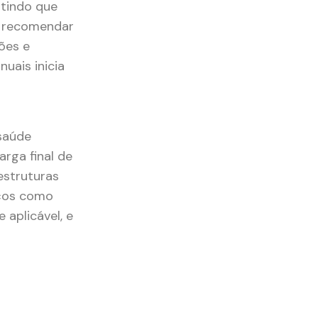
ntindo que
a recomendar
ões e
uais inicia
 saúde
rga final de
estruturas
iços como
 aplicável, e