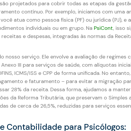
são projetados para cobrir todas as etapas da gestão
toramento contínuo. Por exemplo, iniciamos com uma an
 você atua como pessoa física (PF) ou jurídica (PJ), 
ndimentos individuais ou em grupo. Na
PsiCont
, isso s
 receitas e despesas, integradas às normas da Receit
do nosso serviço. Ele envolve a avaliação de regimes
nexo III para serviços de saúde, com alíquotas inicia
OFINS, ICMS/ISS e CPP de forma unificada. No entanto,
pagamento e faturamento – para evitar a migração par
assar 28% da receita. Dessa forma, ajudamos a manter
ões da Reforma Tributária, que preservam o Simples 
as de cerca de 26,5%, reduzidas para serviços esse
e Contabilidade para Psicólogos: