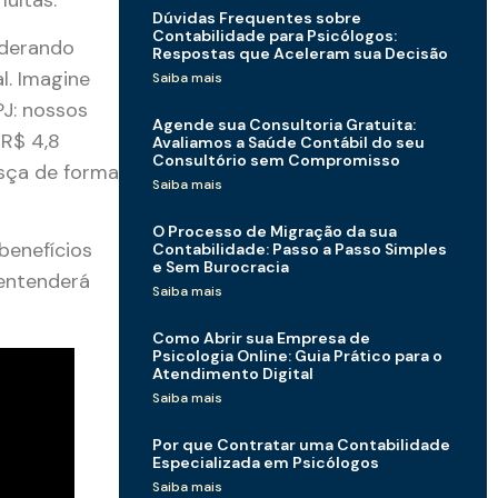
multas.
Dúvidas Frequentes sobre
Contabilidade para Psicólogos:
iderando
Respostas que Aceleram sua Decisão
l. Imagine
Saiba mais
PJ: nossos
Agende sua Consultoria Gratuita:
 R$ 4,8
Avaliamos a Saúde Contábil do seu
Consultório sem Compromisso
esça de forma
Saiba mais
O Processo de Migração da sua
benefícios
Contabilidade: Passo a Passo Simples
e Sem Burocracia
 entenderá
Saiba mais
Como Abrir sua Empresa de
Psicologia Online: Guia Prático para o
Atendimento Digital
Saiba mais
Por que Contratar uma Contabilidade
Especializada em Psicólogos
Saiba mais