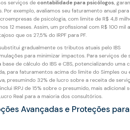
sos serviços de
contabilidade para psicólogos
, gara
is. Por exemplo, avaliamos seu faturamento anual par
microempresas de psicologia, com limite de R$ 4,8 milh
os 12 meses. Assim, um profissional com R$ 100 mil an
ajoso que os 27,5% do IRPF para PF.
ubstitui gradualmente os tributos atuais pelo IBS
simulações para minimizar impactos. Para serviços de
base de cálculo do IBS e CBS, potencializando uma ca
da, para faturamentos acima do limite do Simples ou 
va, presumindo 32% de lucro sobre a receita de serv
nclui IRPJ de 15% sobre o presumido, mais adicional se
ucro Real para a maioria dos consultórios.
pções Avançadas e Proteções para