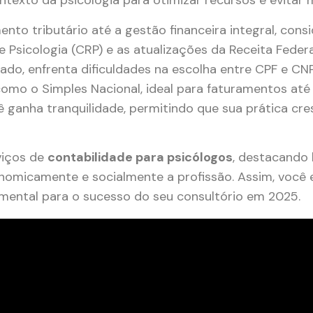
ntexto da psicologia para otimizar recursos e evitar 
to tributário até a gestão financeira integral, cons
Psicologia (CRP) e as atualizações da Receita Federa
do, enfrenta dificuldades na escolha entre CPF e CN
como o Simples Nacional, ideal para faturamentos até
cê ganha tranquilidade, permitindo que sua prática cr
viços de
contabilidade para psicólogos
, destacando 
nomicamente e socialmente a profissão. Assim, você
amental para o sucesso do seu consultório em 2025.