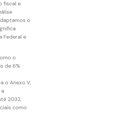
 fiscal e
álise
e adaptamos o
ignifica
a Federal e
 como o
is de 6%
a o Anexo V,
 a
até 2032,
nciais como